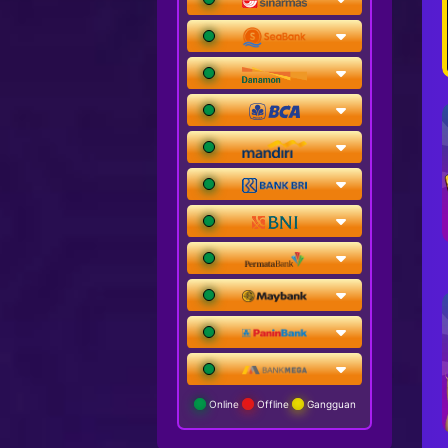
Online
Offline
Gangguan