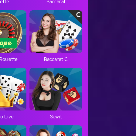
lette
Baccarat
Roulette
Baccarat C
o Live
Suwit