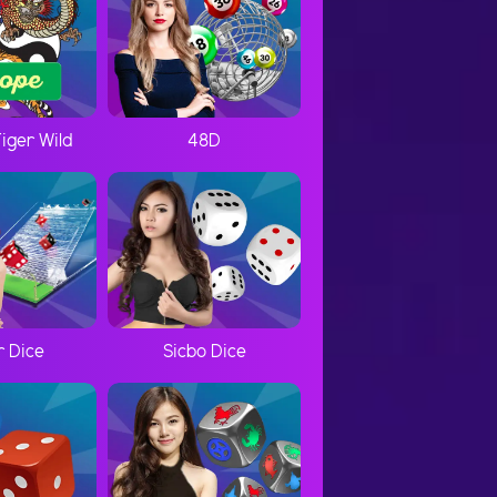
iger Wild
48D
r Dice
Sicbo Dice