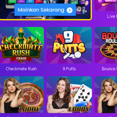
Live 
NEW
Checkmate Rush
9 Putts
Bounce 