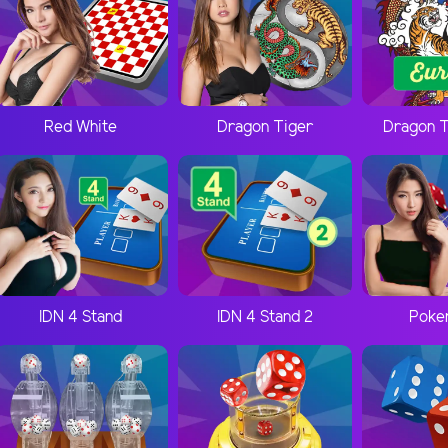
Red White
Dragon Tiger
Dragon T
IDN 4 Stand
IDN 4 Stand 2
Poke